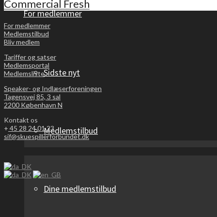
Commercial Fresh
For medlemmer
For medlemmer
Medlemstilbud
Bliv medlem
Tariffer og satser
Medlemsportal
Sidste nyt
Medlemsliste
Speaker- og Indlæserforeningen
Tagensvej 85, 3 sal
2200 København N
Kontakt os
+
45 28 24 01 23
Medlemstilbud
sif@skuespillerforbundet.dk
Dine medlemstilbud