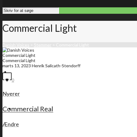
Commercial Light
Danish Voices
>
Stemmer
>
Commercial Light
Commercial Light
Commercial Light
marts 13, 2023
Henrik Salicath-Stendorff
Forside
0
Nyerer
Commercial Real
Medlemsliste
Ændre