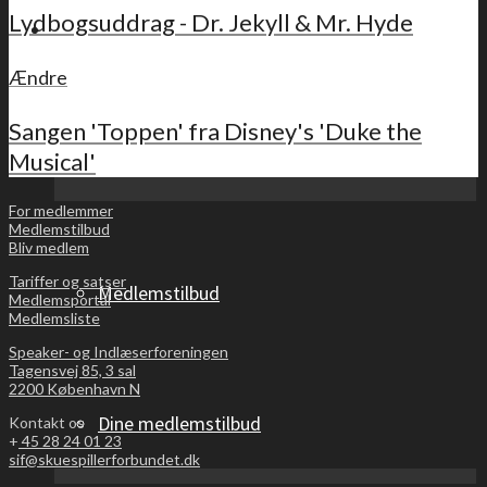
Lydbogsuddrag - Dr. Jekyll & Mr. Hyde
For medlemmer
Ændre
Sangen 'Toppen' fra Disney's 'Duke the
Musical'
Sidste nyt
For medlemmer
Medlemstilbud
Bliv medlem
Tariffer og satser
Medlemstilbud
Medlemsportal
Medlemsliste
Speaker- og Indlæserforeningen
Tagensvej 85, 3 sal
2200 København N
Dine medlemstilbud
Kontakt os
+
45 28 24 01 23
sif@skuespillerforbundet.dk