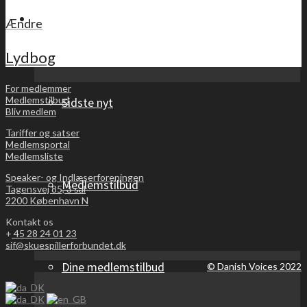
For medlemmer
Ændre
Lydbog
For medlemmer
Medlemstilbud
Sidste nyt
Bliv medlem
Tariffer og satser
Medlemsportal
Medlemsliste
Speaker- og Indlæserforeningen
Medlemstilbud
Tagensvej 85, 3 sal
2200 København N
Kontakt os
+
45 28 24 01 23
sif@skuespillerforbundet.dk
Dine medlemstilbud
© Danish Voices 2022