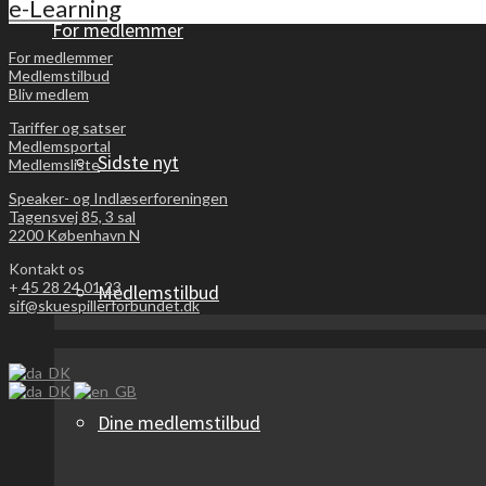
e-Learning
For medlemmer
For medlemmer
Medlemstilbud
Bliv medlem
Tariffer og satser
Medlemsportal
Sidste nyt
Medlemsliste
Speaker- og Indlæserforeningen
Tagensvej 85, 3 sal
2200 København N
Kontakt os
+
45 28 24 01 23
Medlemstilbud
sif@skuespillerforbundet.dk
Dine medlemstilbud