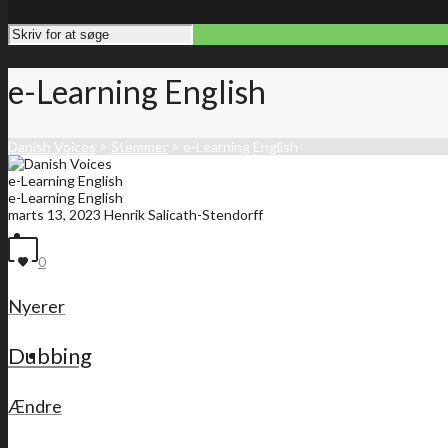
e-Learning English
Danish Voices
>
Stemmer
>
e-Learning English
e-Learning English
e-Learning English
marts 13, 2023
Henrik Salicath-Stendorff
Forside
0
Nyerer
Dubbing
Medlemsliste
Ændre