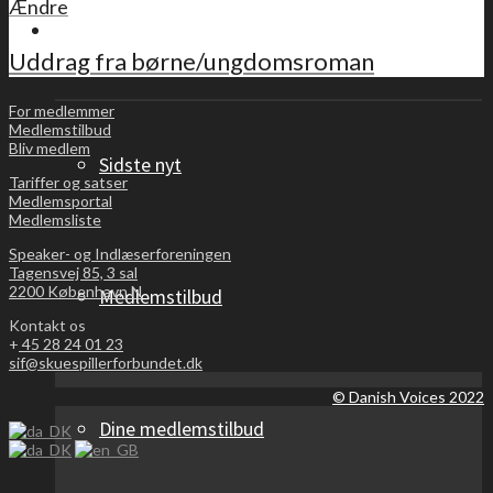
Ændre
For medlemmer
Uddrag fra børne/ungdomsroman
For medlemmer
Medlemstilbud
Bliv medlem
Sidste nyt
Tariffer og satser
Medlemsportal
Medlemsliste
Speaker- og Indlæserforeningen
Tagensvej 85, 3 sal
2200 København N
Medlemstilbud
Kontakt os
+
45 28 24 01 23
sif@skuespillerforbundet.dk
© Danish Voices 2022
Dine medlemstilbud