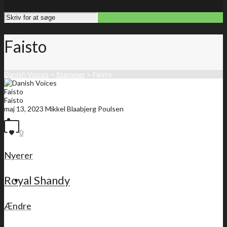
Faisto
Danish Voices
>
Stemmer
>
Faisto
Faisto
Faisto
maj 13, 2023
Mikkel Blaabjerg Poulsen
Forside
0
Nyerer
Royal Shandy
Medlemsliste
Ændre