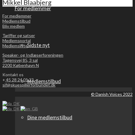
Mikkel Blaabjerg
For medlemmer
For medlemmer
Medlemstilbud
Bliv medlem
Tariffer og satser
Medlemsportal
Sidste nyt
Medlemsliste
Speaker- og Indlæserforeningen
Tagensvej 85, 3 sal
2200 København N
Kontakt os
+
45 28 24 01 23
Medlemstilbud
sif@skuespillerforbundet.dk
© Danish Voices 2022
Dine medlemstilbud