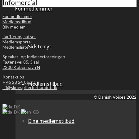
Infomercial
For medlemmer
For medlemmer
Medlemstilbud
Bliv medlem
Tariffer og satser
Medlemsportal
Sidste nyt
Medlemsliste
Speaker- og Indlæserforeningen
Tagensvej 85, 3 sal
2200 København N
Kontakt os
+
45 28 24 01 23
Medlemstilbud
sif@skuespillerforbundet.dk
© Danish Voices 2022
Dine medlemstilbud