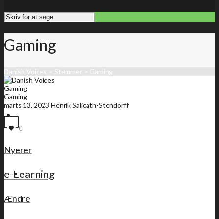
Gaming
Danish Voices
>
Stemmer
>
Gaming
Gaming
Gaming
marts 13, 2023
Henrik Salicath-Stendorff
Forside
0
Nyerer
e-Learning
Medlemsliste
Ændre