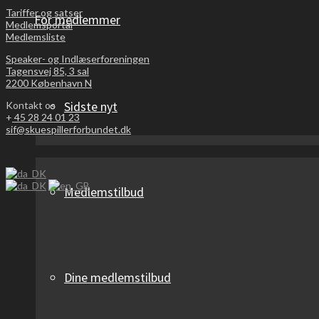
Tariffer og satser
For medlemmer
Medlemsportal
Medlemsliste
Speaker- og Indlæserforeningen
Tagensvej 85, 3 sal
2200 København N
Sidste nyt
Kontakt os
+
45 28 24 01 23
sif@skuespillerforbundet.dk
Medlemstilbud
Dine medlemstilbud