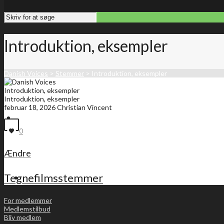
Introduktion, eksempler
Danish Voices
>
Stemmer
>
Introduktion, eksempler
Introduktion, eksempler
Introduktion, eksempler
februar 18, 2026
Christian Vincent
Forside
0
Ændre
Tegnefilmsstemmer
Medlemsliste
For medlemmer
Medlemstilbud
Bliv medlem