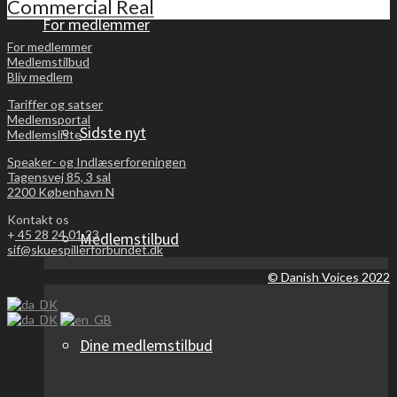
Commercial Real
For medlemmer
For medlemmer
Medlemstilbud
Bliv medlem
Tariffer og satser
Medlemsportal
Sidste nyt
Medlemsliste
Speaker- og Indlæserforeningen
Tagensvej 85, 3 sal
2200 København N
Kontakt os
+
45 28 24 01 23
Medlemstilbud
sif@skuespillerforbundet.dk
© Danish Voices 2022
Dine medlemstilbud