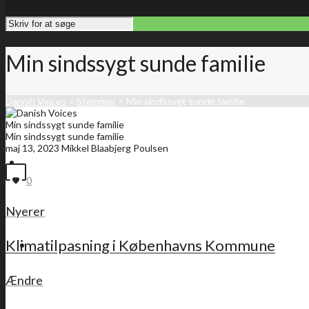
Min sindssygt sunde familie
Danish Voices
>
Stemmer
>
Min sindssygt sunde familie
Min sindssygt sunde familie
Min sindssygt sunde familie
maj 13, 2023
Mikkel Blaabjerg Poulsen
Forside
0
Nyerer
Klimatilpasning i Københavns Kommune
Medlemsliste
Ændre