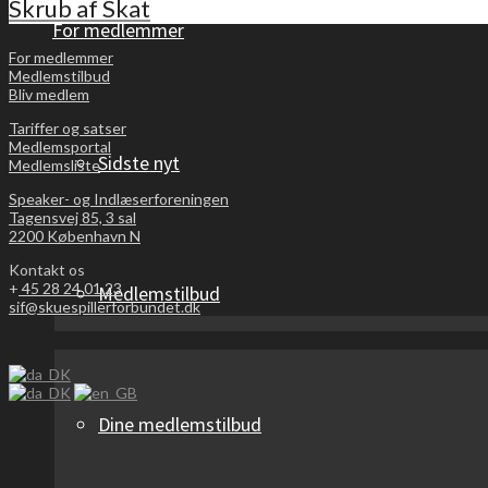
Skrub af Skat
For medlemmer
For medlemmer
Medlemstilbud
Bliv medlem
Tariffer og satser
Medlemsportal
Sidste nyt
Medlemsliste
Speaker- og Indlæserforeningen
Tagensvej 85, 3 sal
2200 København N
Kontakt os
+
45 28 24 01 23
Medlemstilbud
sif@skuespillerforbundet.dk
Dine medlemstilbud