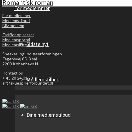
Romantisk roman
For medlemmer
For medlemmer
Medlemstilbud
Bliv medlem
Tariffer og satser
Medlemsportal
Sidste nyt
Medlemsliste
Speaker- og Indlæserforeningen
Tagensvej 85, 3 sal
2200 København N
Kontakt os
+
45 28 24 01 23
Medlemstilbud
sif@skuespillerforbundet.dk
Dine medlemstilbud