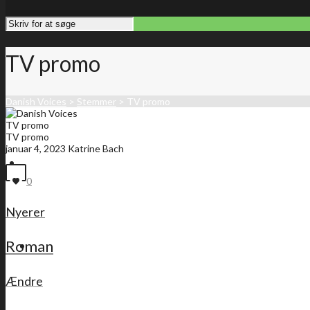
TV promo
Danish Voices
>
Stemmer
>
TV promo
TV promo
TV promo
januar 4, 2023
Katrine Bach
Forside
0
Nyerer
Roman
Medlemsliste
Ændre