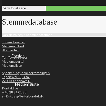
Stemmedatabase
Danish Voices
>
Stemmedatabase
For medlemmer
Medlemstilbud
Bliv medlem
Forside
Tariffer og satser
Medlemsportal
Medlemsliste
Speaker- og Indlæserforeningen
Tagensvej 85, 3 sal
2200 København N
Medlemsliste
Kontakt os
+
45 28 24 01 23
sif@skuespillerforbundet.dk