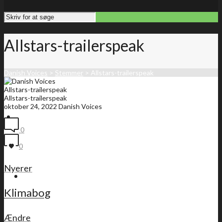
Allstars-trailerspeak
Danish Voices
>
Stemmer
>
Allstars-trailerspeak
Allstars-trailerspeak
Allstars-trailerspeak
oktober 24, 2022
Danish Voices
Forside
0
0
Nyerer
Medlemsliste
Klimabog
Ændre