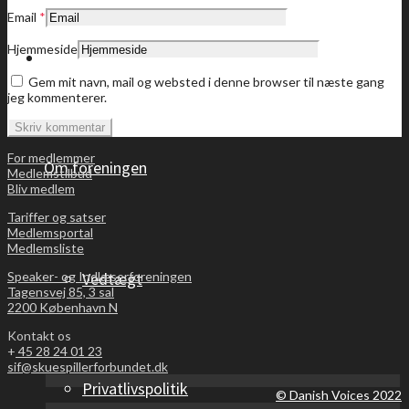
Email
*
Hjemmeside
Bliv medlem
Gem mit navn, mail og websted i denne browser til næste gang
jeg kommenterer.
For medlemmer
Om foreningen
Medlemstilbud
Bliv medlem
Tariffer og satser
Medlemsportal
Medlemsliste
Speaker- og Indlæserforeningen
Vedtægt
Tagensvej 85, 3 sal
2200 København N
Kontakt os
+
45 28 24 01 23
sif@skuespillerforbundet.dk
Privatlivspolitik
© Danish Voices 2022