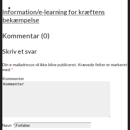
For medlemmer
Information/e-learning for kræftens
bekæmpelse
Kommentar (0)
Sidste nyt
Skriv et svar
Din e-mailadresse vil ikke blive publiceret.
Krævede felter er markeret
med
*
Medlemstilbud
Kommenter
Dine medlemstilbud
Navn
*