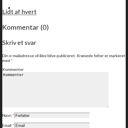
For medlemmer
Lidt af hvert
Kommentar (0)
Skriv et svar
Sidste nyt
Din e-mailadresse vil ikke blive publiceret.
Krævede felter er markeret
med
*
Kommenter
Medlemstilbud
Dine medlemstilbud
Navn
*
Email
*