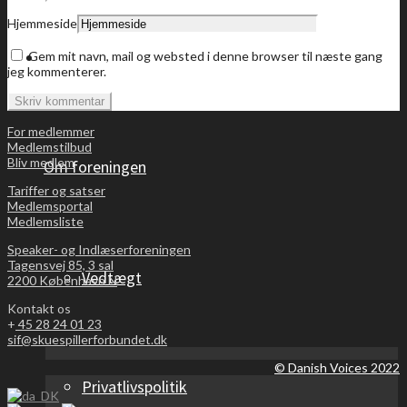
Hjemmeside
Bliv medlem
Gem mit navn, mail og websted i denne browser til næste gang
jeg kommenterer.
For medlemmer
Medlemstilbud
Bliv medlem
Om foreningen
Tariffer og satser
Medlemsportal
Medlemsliste
Speaker- og Indlæserforeningen
Tagensvej 85, 3 sal
Vedtægt
2200 København N
Kontakt os
+
45 28 24 01 23
sif@skuespillerforbundet.dk
© Danish Voices 2022
Privatlivspolitik