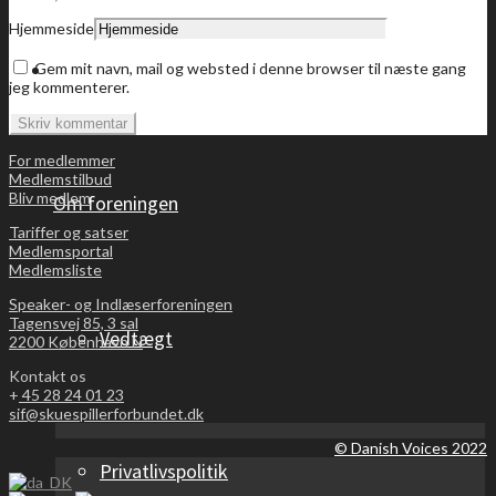
Hjemmeside
Bliv medlem
Gem mit navn, mail og websted i denne browser til næste gang
jeg kommenterer.
For medlemmer
Medlemstilbud
Bliv medlem
Om foreningen
Tariffer og satser
Medlemsportal
Medlemsliste
Speaker- og Indlæserforeningen
Tagensvej 85, 3 sal
Vedtægt
2200 København N
Kontakt os
+
45 28 24 01 23
sif@skuespillerforbundet.dk
© Danish Voices 2022
Privatlivspolitik