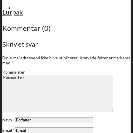
For medlemmer
Lurpak
Kommentar (0)
Skriv et svar
Sidste nyt
Din e-mailadresse vil ikke blive publiceret.
Krævede felter er markeret
med
*
Kommenter
Medlemstilbud
Dine medlemstilbud
Navn
*
Email
*