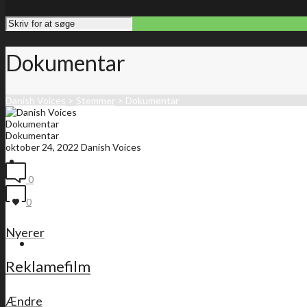
Dokumentar
Danish Voices
>
Stemmer
>
Dokumentar
Dokumentar
Dokumentar
oktober 24, 2022
Danish Voices
Forside
0
0
Nyerer
Medlemsliste
Reklamefilm
Ændre