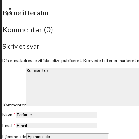
For medlemmer
Børnelitteratur
Kommentar (0)
Skriv et svar
Sidste nyt
Din e-mailadresse vil ikke blive publiceret.
Krævede felter er markeret
Medlemstilbud
Kommenter
Navn
*
Dine medlemstilbud
Email
*
Hjemmeside