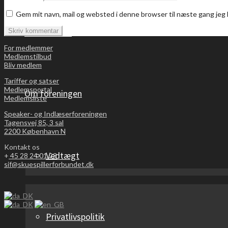
Gem mit navn, mail og websted i denne browser til næste gang je
Bliv medlem
For medlemmer
Medlemstilbud
Bliv medlem
Tariffer og satser
Medlemsportal
Om foreningen
Medlemsliste
Speaker- og Indlæserforeningen
Tagensvej 85, 3 sal
2200 København N
Kontakt os
Vedtægt
+
45 28 24 01 23
sif@skuespillerforbundet.dk
Privatlivspolitik