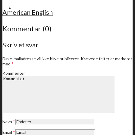
For medlemmer
American English
Kommentar (0)
Skriv et svar
Sidste nyt
Din e-mailadresse vil ikke blive publiceret.
Krævede felter er markeret
med
*
Kommenter
Medlemstilbud
Dine medlemstilbud
Navn
*
Email
*