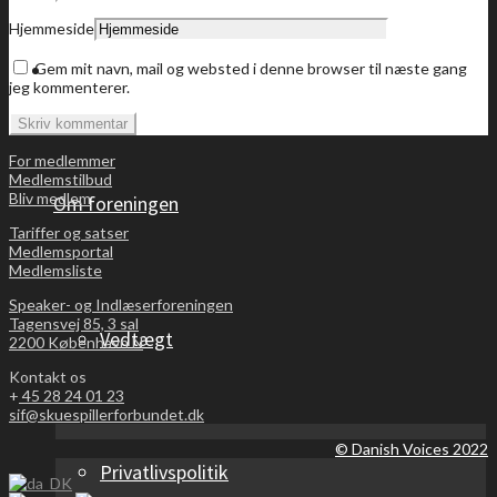
Hjemmeside
Bliv medlem
Gem mit navn, mail og websted i denne browser til næste gang
jeg kommenterer.
For medlemmer
Medlemstilbud
Bliv medlem
Om foreningen
Tariffer og satser
Medlemsportal
Medlemsliste
Speaker- og Indlæserforeningen
Tagensvej 85, 3 sal
Vedtægt
2200 København N
Kontakt os
+
45 28 24 01 23
sif@skuespillerforbundet.dk
© Danish Voices 2022
Privatlivspolitik