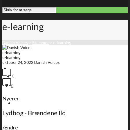
e-learning
Danish Voices
>
Stemmer
>
e-learning
e-learning
e-learning
oktober 24, 2022
Danish Voices
Forside
0
0
Nyerer
Medlemsliste
Lydbog - Brændene Ild
Ændre