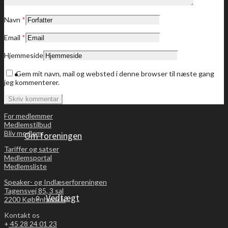
Dine medlemstilbud
Navn
*
Email
*
Hjemmeside
Bliv medlem
Gem mit navn, mail og websted i denne browser til næste gang
jeg kommenterer.
For medlemmer
Medlemstilbud
Bliv medlem
Om foreningen
Tariffer og satser
Medlemsportal
Medlemsliste
Speaker- og Indlæserforeningen
Tagensvej 85, 3 sal
Vedtægt
2200 København N
Kontakt os
+
45 28 24 01 23