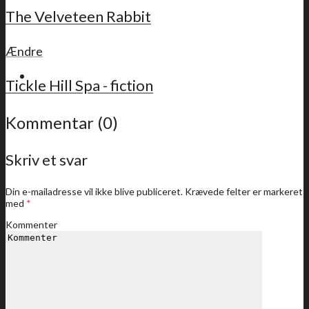
The Velveteen Rabbit
Ændre
For medlemmer
Tickle Hill Spa - fiction
Kommentar (0)
Skriv et svar
Sidste nyt
Din e-mailadresse vil ikke blive publiceret.
Krævede felter er markeret
med
*
Kommenter
Medlemstilbud