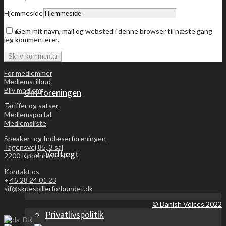
Hjemmeside
Bliv medlem
Gem mit navn, mail og websted i denne browser til næste gang
jeg kommenterer.
For medlemmer
Medlemstilbud
Bliv medlem
Om foreningen
Tariffer og satser
Medlemsportal
Medlemsliste
Speaker- og Indlæserforeningen
Tagensvej 85, 3 sal
Vedtægt
2200 København N
Kontakt os
+
45 28 24 01 23
sif@skuespillerforbundet.dk
© Danish Voices 2022
Privatlivspolitik