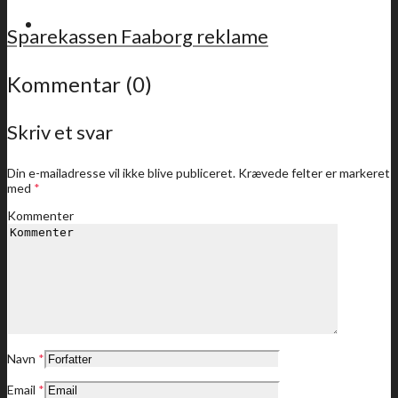
For medlemmer
Sparekassen Faaborg reklame
Kommentar (0)
Skriv et svar
Sidste nyt
Din e-mailadresse vil ikke blive publiceret.
Krævede felter er markeret
med
*
Kommenter
Medlemstilbud
Dine medlemstilbud
Navn
*
Email
*