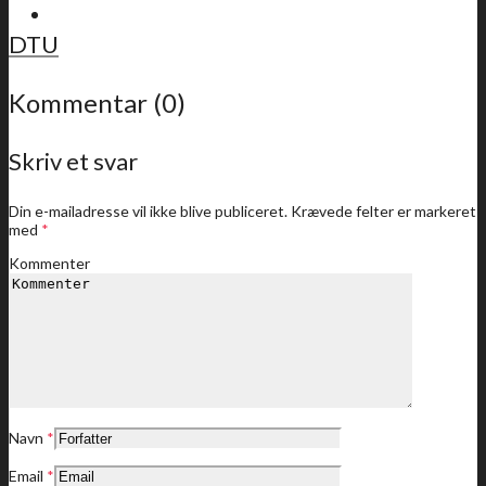
For medlemmer
DTU
Kommentar (0)
Sidste nyt
Skriv et svar
Din e-mailadresse vil ikke blive publiceret.
Krævede felter er markeret
med
*
Kommenter
Medlemstilbud
Dine medlemstilbud
Navn
*
Email
*