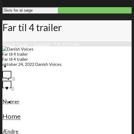
Far til 4 trailer
Danish Voices
>
Stemmer
>
Far til 4 trailer
Far til 4 trailer
Far til 4 trailer
oktober 24, 2022
Danish Voices
Forside
0
0
Nyerer
Medlemsliste
Home
Ændre