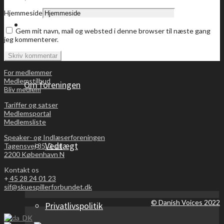
Hjemmeside
Bliv medlem
Gem mit navn, mail og websted i denne browser til næste gang
jeg kommenterer.
For medlemmer
Medlemstilbud
Om foreningen
Bliv medlem
Tariffer og satser
Medlemsportal
Medlemsliste
Speaker- og Indlæserforeningen
Vedtægt
Tagensvej 85, 3 sal
2200 København N
Kontakt os
+
45 28 24 01 23
sif@skuespillerforbundet.dk
© Danish Voices 2022
Privatlivspolitik