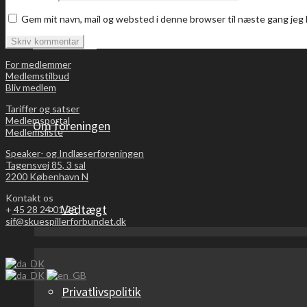
Gem mit navn, mail og websted i denne browser til næste gang je
Bliv medlem
For medlemmer
Medlemstilbud
Bliv medlem
Tariffer og satser
Medlemsportal
Om foreningen
Medlemsliste
Speaker- og Indlæserforeningen
Tagensvej 85, 3 sal
2200 København N
Kontakt os
Vedtægt
+
45 28 24 01 23
sif@skuespillerforbundet.dk
Privatlivspolitik