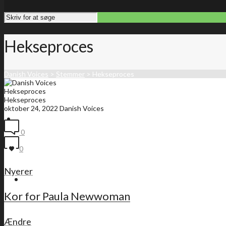
Hekseproces
Danish Voices
>
Stemmer
>
Hekseproces
Hekseproces
Hekseproces
oktober 24, 2022
Danish Voices
Forside
0
0
Nyerer
Medlemsliste
Kor for Paula Newwoman
Ændre