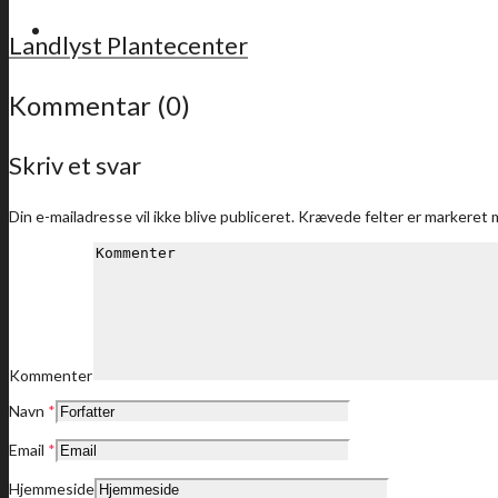
For medlemmer
Landlyst Plantecenter
Kommentar (0)
Skriv et svar
Sidste nyt
Din e-mailadresse vil ikke blive publiceret.
Krævede felter er markeret
Medlemstilbud
Kommenter
Navn
*
Dine medlemstilbud
Email
*
Hjemmeside