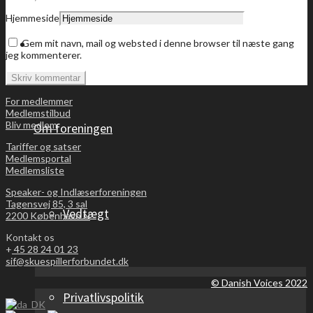
Hjemmeside
Bliv medlem
Gem mit navn, mail og websted i denne browser til næste gang
jeg kommenterer.
For medlemmer
Medlemstilbud
Bliv medlem
Om foreningen
Tariffer og satser
Medlemsportal
Medlemsliste
Speaker- og Indlæserforeningen
Tagensvej 85, 3 sal
Vedtægt
2200 København N
Kontakt os
+
45 28 24 01 23
sif@skuespillerforbundet.dk
© Danish Voices 2022
Privatlivspolitik