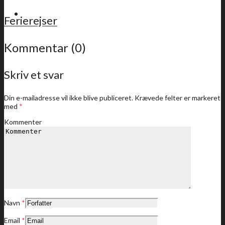
For medlemmer
Ferierejser
Kommentar (0)
Skriv et svar
Sidste nyt
Din e-mailadresse vil ikke blive publiceret.
Krævede felter er markeret
med
*
Kommenter
Medlemstilbud
Dine medlemstilbud
Navn
*
Email
*