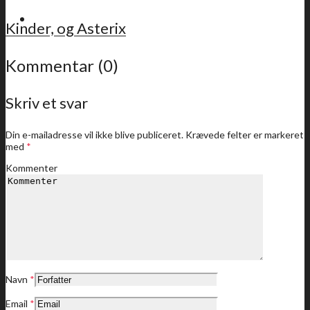
For medlemmer
Kinder, og Asterix
Kommentar (0)
Skriv et svar
Sidste nyt
Din e-mailadresse vil ikke blive publiceret.
Krævede felter er markeret
med
*
Kommenter
Medlemstilbud
Dine medlemstilbud
Navn
*
Email
*