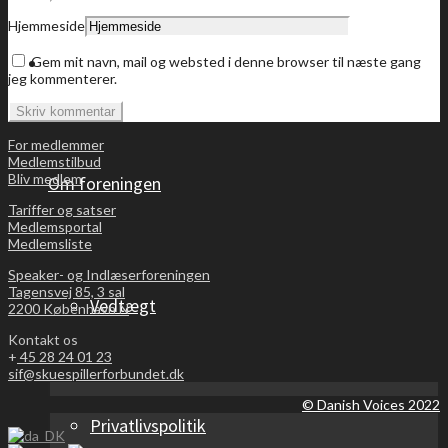
Hjemmeside
Bliv medlem
Gem mit navn, mail og websted i denne browser til næste gang
jeg kommenterer.
For medlemmer
Medlemstilbud
Bliv medlem
Om foreningen
Tariffer og satser
Medlemsportal
Medlemsliste
Speaker- og Indlæserforeningen
Tagensvej 85, 3 sal
Vedtægt
2200 København N
Kontakt os
+
45 28 24 01 23
sif@skuespillerforbundet.dk
© Danish Voices 2022
Privatlivspolitik