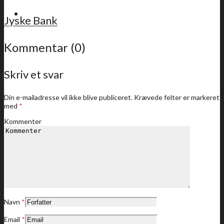
For medlemmer
Jyske Bank
Kommentar (0)
Skriv et svar
Sidste nyt
Din e-mailadresse vil ikke blive publiceret.
Krævede felter er markeret
med
*
Kommenter
Medlemstilbud
Dine medlemstilbud
Navn
*
Email
*