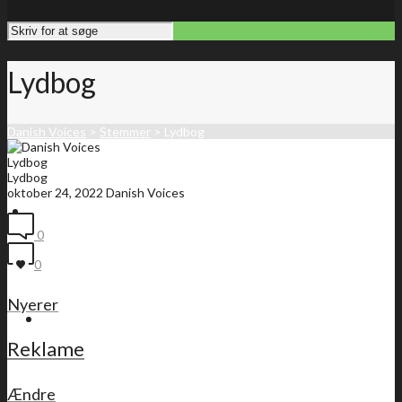
Lydbog
Danish Voices
>
Stemmer
>
Lydbog
Lydbog
Lydbog
oktober 24, 2022
Danish Voices
Forside
0
0
Nyerer
Medlemsliste
Reklame
Ændre