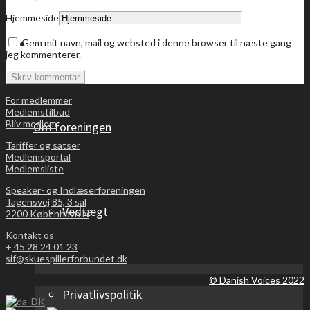
Hjemmeside
Bliv medlem
Gem mit navn, mail og websted i denne browser til næste gang
jeg kommenterer.
For medlemmer
Medlemstilbud
Bliv medlem
Om foreningen
Tariffer og satser
Medlemsportal
Medlemsliste
Speaker- og Indlæserforeningen
Tagensvej 85, 3 sal
Vedtægt
2200 København N
Kontakt os
+
45 28 24 01 23
sif@skuespillerforbundet.dk
© Danish Voices 2022
Privatlivspolitik