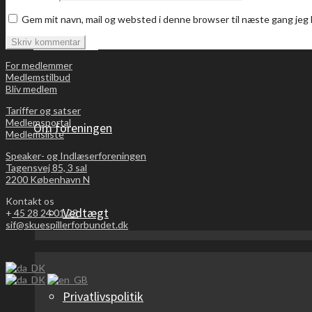
Gem mit navn, mail og websted i denne browser til næste gang je
Bliv medlem
For medlemmer
Medlemstilbud
Bliv medlem
Tariffer og satser
Medlemsportal
Om foreningen
Medlemsliste
Speaker- og Indlæserforeningen
Tagensvej 85, 3 sal
2200 København N
Kontakt os
Vedtægt
+
45 28 24 01 23
sif@skuespillerforbundet.dk
Privatlivspolitik