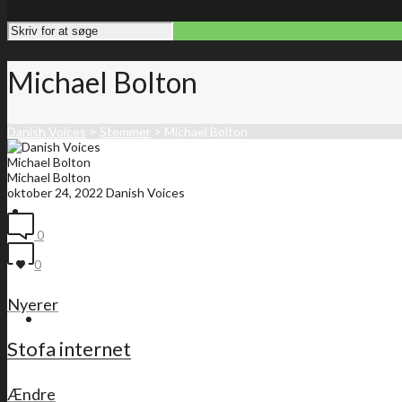
Michael Bolton
Danish Voices
>
Stemmer
>
Michael Bolton
Michael Bolton
Michael Bolton
oktober 24, 2022
Danish Voices
Forside
0
0
Nyerer
Medlemsliste
Stofa internet
Ændre