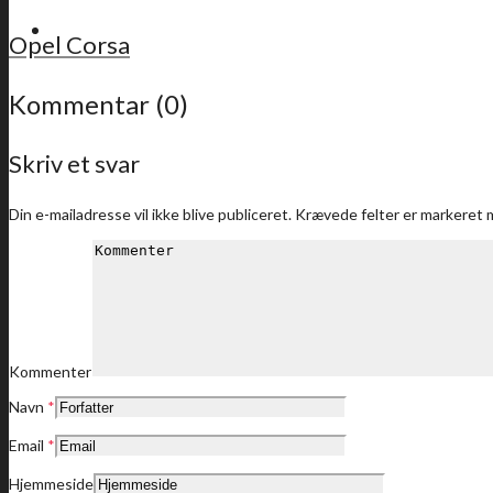
For medlemmer
Opel Corsa
Kommentar (0)
Skriv et svar
Sidste nyt
Din e-mailadresse vil ikke blive publiceret.
Krævede felter er markeret
Medlemstilbud
Kommenter
Navn
*
Dine medlemstilbud
Email
*
Hjemmeside