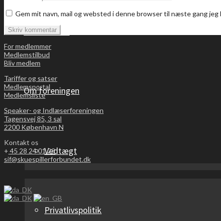
Gem mit navn, mail og websted i denne browser til næste gang je
Bliv medlem
For medlemmer
Medlemstilbud
Bliv medlem
Tariffer og satser
Medlemsportal
Om foreningen
Medlemsliste
Speaker- og Indlæserforeningen
Tagensvej 85, 3 sal
2200 København N
Kontakt os
Vedtægt
+
45 28 24 01 23
sif@skuespillerforbundet.dk
Privatlivspolitik