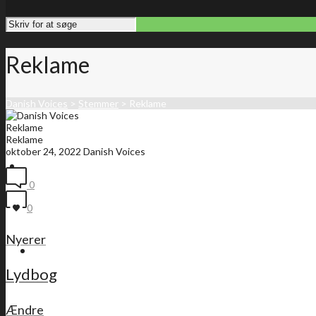
Reklame
Danish Voices
>
Stemmer
>
Reklame
Reklame
Reklame
oktober 24, 2022
Danish Voices
Forside
0
0
Nyerer
Medlemsliste
Lydbog
Ændre