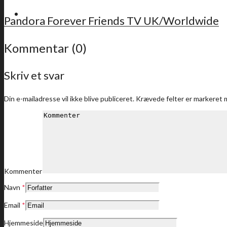
For medlemmer
Pandora Forever Friends TV UK/Worldwide
Kommentar (0)
Skriv et svar
Sidste nyt
Din e-mailadresse vil ikke blive publiceret.
Krævede felter er markeret
Medlemstilbud
Kommenter
Navn
*
Dine medlemstilbud
Email
*
Hjemmeside