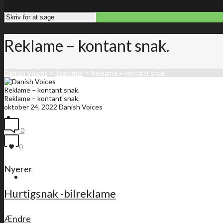
Reklame – kontant snak.
Danish Voices
>
Stemmer
>
Reklame – kontant snak.
Reklame – kontant snak.
Reklame – kontant snak.
oktober 24, 2022
Danish Voices
Forside
0
0
Nyerer
Medlemsliste
Hurtigsnak -bilreklame
Ændre