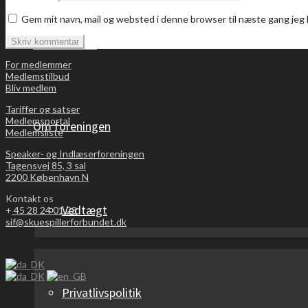
Gem mit navn, mail og websted i denne browser til næste gang je
Bliv medlem
For medlemmer
Medlemstilbud
Bliv medlem
Tariffer og satser
Medlemsportal
Om foreningen
Medlemsliste
Speaker- og Indlæserforeningen
Tagensvej 85, 3 sal
2200 København N
Kontakt os
Vedtægt
+
45 28 24 01 23
sif@skuespillerforbundet.dk
Privatlivspolitik