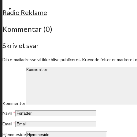
For medlemmer
Radio Reklame
Kommentar (0)
Skriv et svar
Sidste nyt
Din e-mailadresse vil ikke blive publiceret.
Krævede felter er markeret
Medlemstilbud
Kommenter
Navn
*
Dine medlemstilbud
Email
*
Hjemmeside