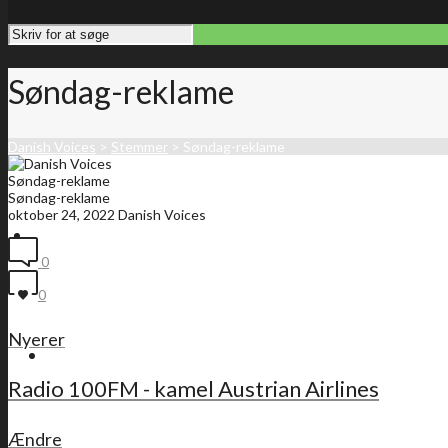
Søndag-reklame
Danish Voices
>
Stemmer
>
Søndag-reklame
Søndag-reklame
Søndag-reklame
oktober 24, 2022
Danish Voices
Forside
0
0
Nyerer
Medlemsliste
Radio 100FM - kamel Austrian Airlines
Ændre