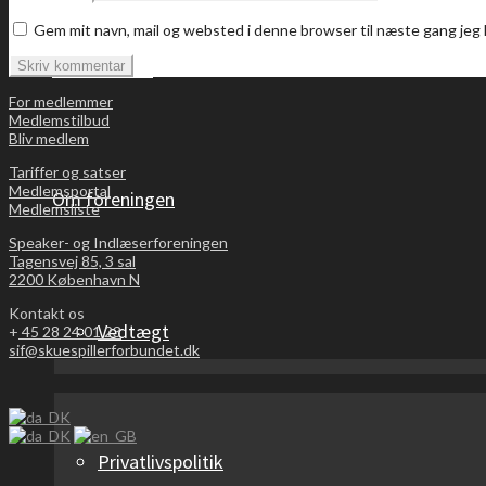
Gem mit navn, mail og websted i denne browser til næste gang je
Bliv medlem
For medlemmer
Medlemstilbud
Bliv medlem
Tariffer og satser
Medlemsportal
Om foreningen
Medlemsliste
Speaker- og Indlæserforeningen
Tagensvej 85, 3 sal
2200 København N
Kontakt os
Vedtægt
+
45 28 24 01 23
sif@skuespillerforbundet.dk
Privatlivspolitik