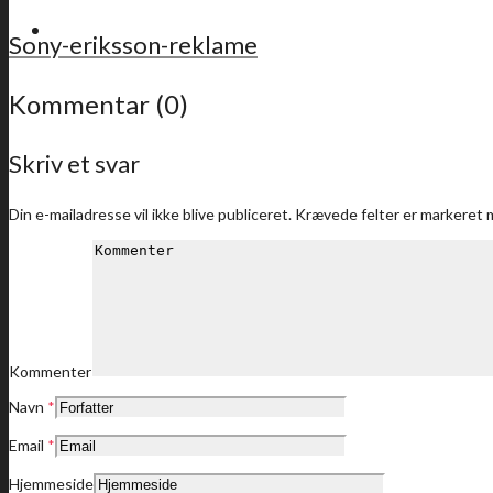
For medlemmer
Sony-eriksson-reklame
Kommentar (0)
Skriv et svar
Sidste nyt
Din e-mailadresse vil ikke blive publiceret.
Krævede felter er markeret
Medlemstilbud
Kommenter
Navn
*
Dine medlemstilbud
Email
*
Hjemmeside