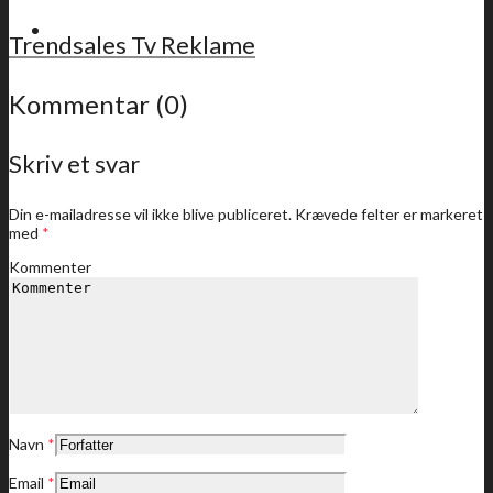
For medlemmer
Trendsales Tv Reklame
Kommentar (0)
Skriv et svar
Sidste nyt
Din e-mailadresse vil ikke blive publiceret.
Krævede felter er markeret
med
*
Kommenter
Medlemstilbud
Dine medlemstilbud
Navn
*
Email
*