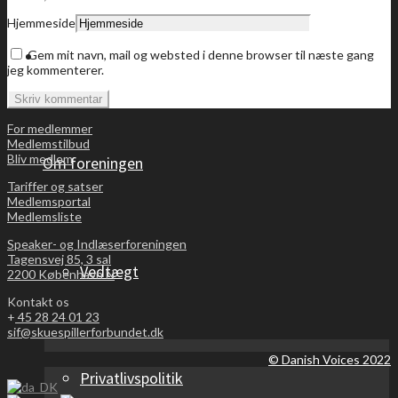
Hjemmeside
Bliv medlem
Gem mit navn, mail og websted i denne browser til næste gang
jeg kommenterer.
For medlemmer
Medlemstilbud
Bliv medlem
Om foreningen
Tariffer og satser
Medlemsportal
Medlemsliste
Speaker- og Indlæserforeningen
Tagensvej 85, 3 sal
Vedtægt
2200 København N
Kontakt os
+
45 28 24 01 23
sif@skuespillerforbundet.dk
© Danish Voices 2022
Privatlivspolitik