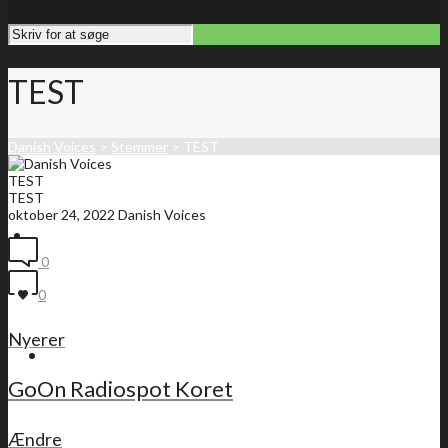
TEST
Danish Voices
>
Stemmer
>
TEST
TEST
TEST
oktober 24, 2022
Danish Voices
Forside
0
0
Nyerer
Medlemsliste
GoOn Radiospot Koret
Ændre