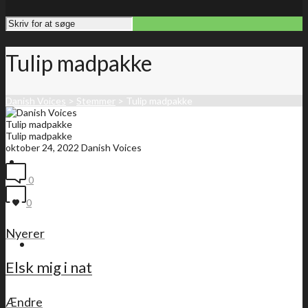
Tulip madpakke
Danish Voices
>
Stemmer
>
Tulip madpakke
Tulip madpakke
Tulip madpakke
oktober 24, 2022
Danish Voices
Forside
0
0
Nyerer
Medlemsliste
Elsk mig i nat
Ændre