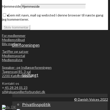
Hjemmeside
Bliv medlem
Gem mit navn, mail og websted i denne browser til næste gang
jeg kommenterer.
For medlemmer
Medlemstilbud
Bliv medlem
Om foreningen
Tariffer og satser
Medlemsportal
Medlemsliste
Speaker- og Indlæserforeningen
Tagensvej 85, 3 sal
Vedtægt
2200 København N
Kontakt os
+
45 28 24 01 23
sif@skuespillerforbundet.dk
© Danish Voices 2022
Privatlivspolitik