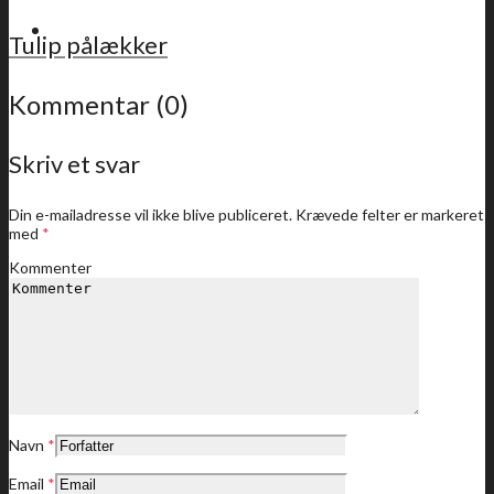
For medlemmer
Tulip pålækker
Kommentar (0)
Skriv et svar
Sidste nyt
Din e-mailadresse vil ikke blive publiceret.
Krævede felter er markeret
med
*
Kommenter
Medlemstilbud
Dine medlemstilbud
Navn
*
Email
*