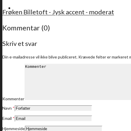
For medlemmer
Frøken Billetoft - Jysk accent - moderat
Kommentar (0)
Skriv et svar
Sidste nyt
Din e-mailadresse vil ikke blive publiceret.
Krævede felter er markeret
Medlemstilbud
Kommenter
Navn
*
Dine medlemstilbud
Email
*
Hjemmeside