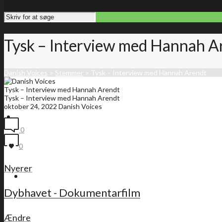
Tysk – Interview med Hannah A
Danish Voices
>
Stemmer
>
Tysk – Interview med Hannah Arendt
Tysk – Interview med Hannah Arendt
Tysk – Interview med Hannah Arendt
oktober 24, 2022
Danish Voices
Forside
0
0
Nyerer
Medlemsliste
Dybhavet - Dokumentarfilm
Ændre