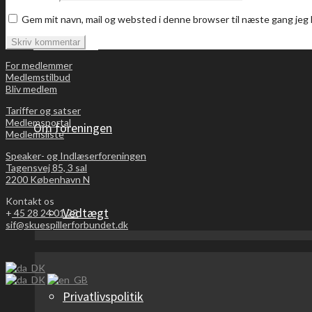
Gem mit navn, mail og websted i denne browser til næste gang je
Bliv medlem
For medlemmer
Medlemstilbud
Bliv medlem
Tariffer og satser
Medlemsportal
Om foreningen
Medlemsliste
Speaker- og Indlæserforeningen
Tagensvej 85, 3 sal
2200 København N
Kontakt os
Vedtægt
+
45 28 24 01 23
sif@skuespillerforbundet.dk
Privatlivspolitik