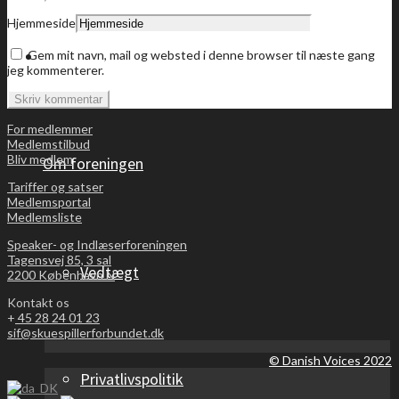
Hjemmeside
Bliv medlem
Gem mit navn, mail og websted i denne browser til næste gang
jeg kommenterer.
For medlemmer
Medlemstilbud
Bliv medlem
Om foreningen
Tariffer og satser
Medlemsportal
Medlemsliste
Speaker- og Indlæserforeningen
Tagensvej 85, 3 sal
Vedtægt
2200 København N
Kontakt os
+
45 28 24 01 23
sif@skuespillerforbundet.dk
© Danish Voices 2022
Privatlivspolitik