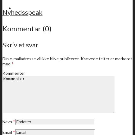
For medlemmer
Nyhedsspeak
Kommentar (0)
Skriv et svar
Sidste nyt
Din e-mailadresse vil ikke blive publiceret.
Krævede felter er markeret
med
*
Kommenter
Medlemstilbud
Dine medlemstilbud
Navn
*
Email
*