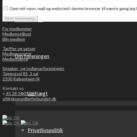
Gem mit navn, mail og websted i denne browser til næste gang je
Bliv medlem
For medlemmer
Medlemstilbud
Bliv medlem
Tariffer og satser
Medlemsportal
Om foreningen
Medlemsliste
Speaker- og Indlæserforeningen
Tagensvej 85, 3 sal
2200 København N
Kontakt os
Vedtægt
+
45 28 24 01 23
sif@skuespillerforbundet.dk
Privatlivspolitik