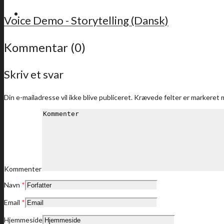
For medlemmer
Voice Demo - Storytelling (Dansk)
Kommentar (0)
Skriv et svar
Sidste nyt
Din e-mailadresse vil ikke blive publiceret.
Krævede felter er markeret
Medlemstilbud
Kommenter
Navn
*
Dine medlemstilbud
Email
*
Hjemmeside