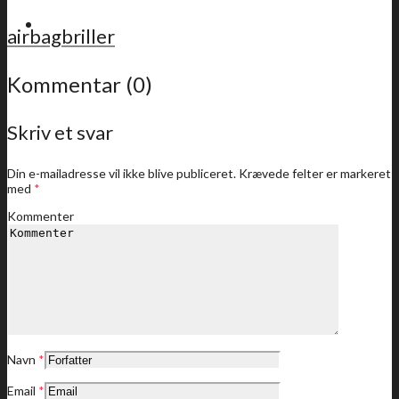
For medlemmer
airbagbriller
Kommentar (0)
Skriv et svar
Sidste nyt
Din e-mailadresse vil ikke blive publiceret.
Krævede felter er markeret
med
*
Kommenter
Medlemstilbud
Dine medlemstilbud
Navn
*
Email
*