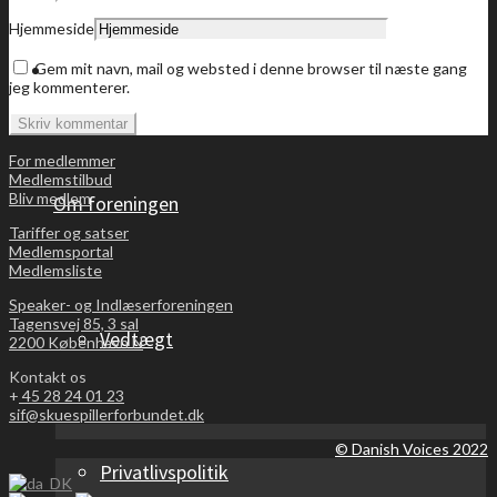
Hjemmeside
Bliv medlem
Gem mit navn, mail og websted i denne browser til næste gang
jeg kommenterer.
For medlemmer
Medlemstilbud
Bliv medlem
Om foreningen
Tariffer og satser
Medlemsportal
Medlemsliste
Speaker- og Indlæserforeningen
Tagensvej 85, 3 sal
Vedtægt
2200 København N
Kontakt os
+
45 28 24 01 23
sif@skuespillerforbundet.dk
© Danish Voices 2022
Privatlivspolitik