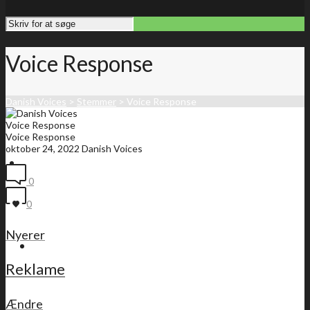
Voice Response
Danish Voices
>
Stemmer
>
Voice Response
Voice Response
Voice Response
oktober 24, 2022
Danish Voices
Forside
0
0
Nyerer
Medlemsliste
Reklame
Ændre